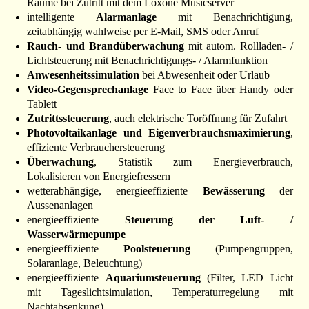
Räume bei Zutritt mit dem Loxone Musicserver
intelligente
Alarmanlage
mit Benachrichtigung,
zeitabhängig wahlweise per E-Mail, SMS oder Anruf
Rauch- und Brandüberwachung
mit autom. Rollladen- /
Lichtsteuerung mit Benachrichtigungs- / Alarmfunktion
Anwesenheitssimulation
bei Abwesenheit oder Urlaub
Video-Gegensprechanlage
Face to Face über Handy oder
Tablett
Zutrittssteuerung
, auch elektrische Toröffnung für Zufahrt
Photovoltaikanlage und Eigenverbrauchsmaximierung
,
effiziente Verbrauchersteuerung
Überwachung
, Statistik zum Energieverbrauch,
Lokalisieren von Energiefressern
wetterabhängige, energieeffiziente
Bewässerung
der
Aussenanlagen
energieeffiziente
Steuerung der Luft- /
Wasserwärmepumpe
energieeffiziente
Poolsteuerung
(Pumpengruppen,
Solaranlage, Beleuchtung)
energieeffiziente
Aquariumsteuerung
(Filter, LED Licht
mit Tageslichtsimulation, Temperaturregelung mit
Nachtabsenkung)